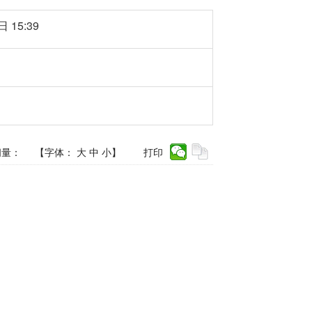
 15:39
问量：
【字体：
大
中
小
】
打印