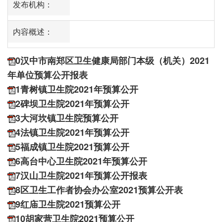
发布机构：
内容概述：
0汉中市南郑区卫生健康局部门本级（机关）2021
年单位预算公开报表
1青树镇卫生院2021年预算公开
2碑坝卫生院2021年预算公开
3大河坎镇卫生院预算公开
4法镇卫生院2021年预算公开
5福成镇卫生院2021预算公开
6高台中心卫生院2021年预算公开
7汉山卫生院2021年预算公开报表
8区卫生工作者协会办公室2021预算公开表
9红庙卫生院2021预算公开
10胡家营卫生院2021预算公开