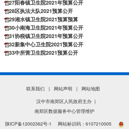
27阳春镇卫生院2021年预算公开
28区执法大队2021预算公开
29湘水镇卫生院2021预算预算
30小南海卫生院2021年预算公开
31协税镇卫生院2021年预算公开
32新集中心卫生院2021预算公开
33中所营卫生院2021预算公开
联系我们
|
网站声明
|
网站地图
汉中市南郑区人民政府主办
|
南郑区数据服务中心管理维护
陕ICP备12002362号-1
网站标识码：6107210005