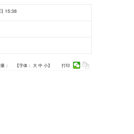
 15:38
问量：
【字体：
大
中
小
】
打印