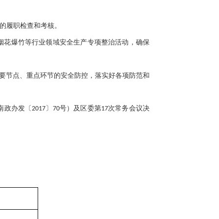
的履职检查和考核。
烟花爆竹等行业领域安全生产专项整治活动，确保
重要节点、重点环节的安全防控，落实好各项防范和
南政办发〔
〕
次常务会议决
2017
70号）及区委第
17