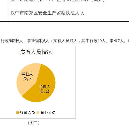
汉中市南郑区安全生产监察执法大队
中行政编制
人、事业编制
人；实有人员
人，其中行政
人、事业
人。
9
6
17
10
7
（图二）