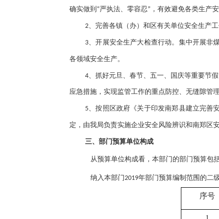
确实做到
“严执法、零容忍”，有效避免各类生产
完善各镇（办）和区有关单位安全生产工
2、
开展安全生产大检查行动。集中开展非
3、
各领域安全生产。
抓好元旦、春节、五一、国庆等重要节假
4、
应急措施，实现监管工作的重点防控、无缝隙管
、按照区政府《关于印发南郑县建立完善
5
定，由我局负责实施企业安全风险辨识和南郑区
三、部门预算单位构成
从预算单位构成看，本部门的部门预算包
纳入本部门
年部门预算编制范围的二
201
9
序号
1