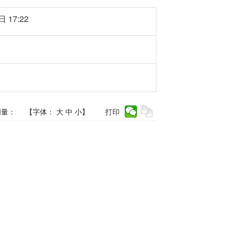
 17:22
问量：
【字体：
大
中
小
】
打印