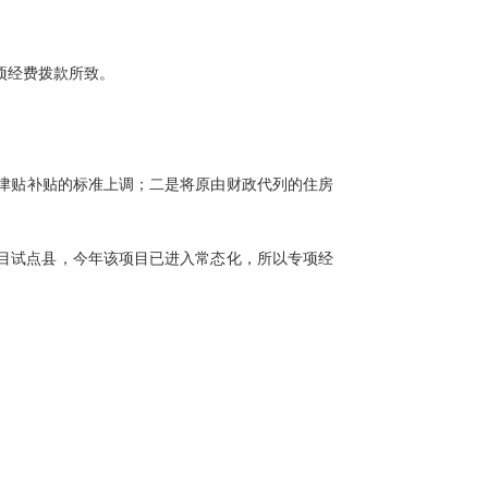
专项经费拨款所致。
津贴补贴的标准
上
调
；二是将原由财政代列的住房
目试点县，今年该项目已进入常态化，所以
专项经