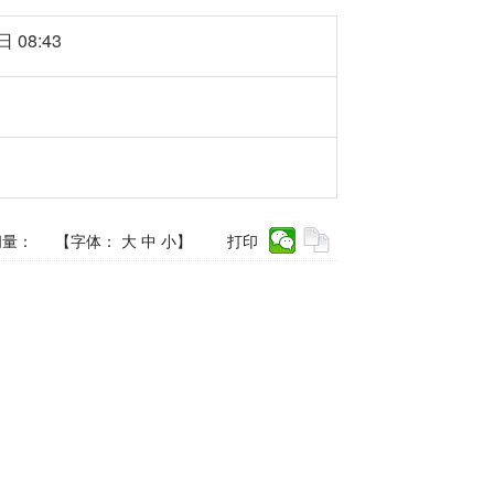
 08:43
问量：
【字体：
大
中
小
】
打印