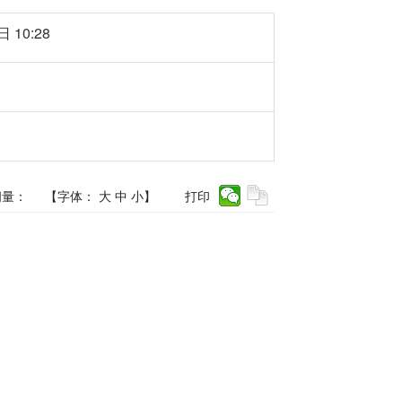
 10:28
问量：
【字体：
大
中
小
】
打印