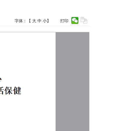
字体：【
大
中
小
】
打印