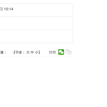
 10:14
问量：
【字体：
大
中
小
】
打印