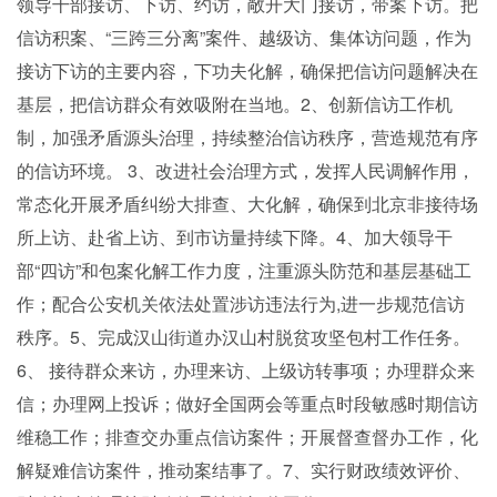
领导干部接访、下访、约访，敞开大门接访，带案下访。把
信访积案、“三跨三分离”案件、越级访、集体访问题，作为
接访下访的主要内容，下功夫化解，确保把信访问题解决在
基层，把信访群众有效吸附在当地。2、创新信访工作机
制，加强矛盾源头治理，持续整治信访秩序，营造规范有序
的信访环境。 3、改进社会治理方式，发挥人民调解作用，
常态化开展矛盾纠纷大排查、大化解，确保到北京非接待场
所上访、赴省上访、到市访量持续下降。4、加大领导干
部“四访”和包案化解工作力度，注重源头防范和基层基础工
作；配合公安机关依法处置涉访违法行为,进一步规范信访
秩序。5、完成汉山街道办汉山村脱贫攻坚包村工作任务。
6、 接待群众来访，办理来访、上级访转事项；办理群众来
信；办理网上投诉；做好全国两会等重点时段敏感时期信访
维稳工作；排查交办重点信访案件；开展督查督办工作，化
解疑难信访案件，推动案结事了。7、实行财政绩效评价、