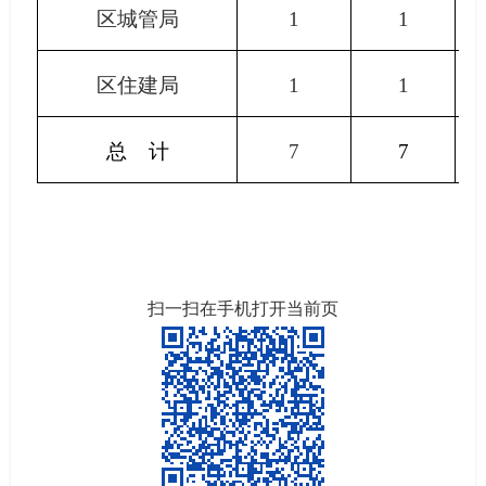
区城管局
1
1
区住建局
1
1
总
计
7
7
扫一扫在手机打开当前页