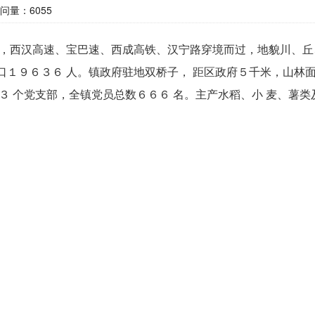
问量：
6055
，西汉高速、宝巴速、西成高铁、汉宁路穿境而过，地貌川、丘
人口１９６３６ 人。镇政府驻地双桥子， 距区政府５千米，山林
３ 个党支部，全镇党员总数６６６ 名。主产水稻、小 麦、薯