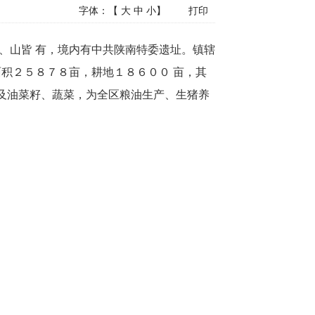
字体：【
大
中
小
】
打印
、山皆 有，境内有中共陕南特委遗址。镇辖
面积２５８７８亩，耕地１８６００ 亩，其
类及油菜籽、蔬菜，为全区粮油生产、生猪养