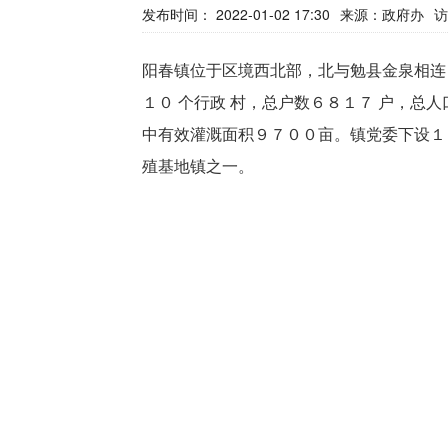
发布时间： 2022-01-02 17:30
来源：
政府办
访
阳春镇位于区境西北部，北与勉县金泉相连
１０ 个行政 村，总户数６８１７ 户，总
中有效灌溉面积９７００亩。镇党委下设１
殖基地镇之一。