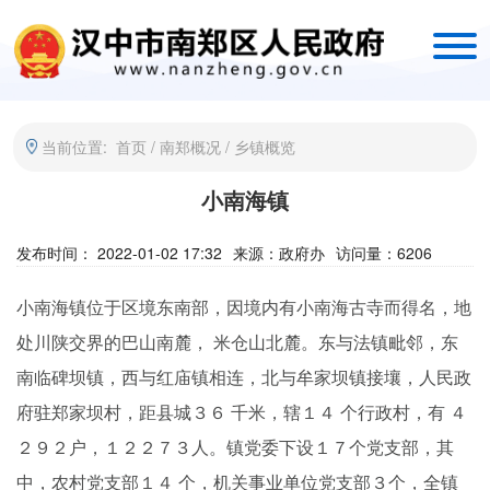
当前位置:
首页
/
南郑概况
/
乡镇概览
小南海镇
发布时间： 2022-01-02 17:32
来源：
政府办
访问量：
6206
小南海镇位于区境东南部，因境内有小南海古寺而得名，地
处川陕交界的巴山南麓， 米仓山北麓。东与法镇毗邻，东
南临碑坝镇，西与红庙镇相连，北与牟家坝镇接壤，人民政
府驻郑家坝村，距县城３６ 千米，辖１４ 个行政村，有 ４
２９２户，１２２７３人。镇党委下设１７个党支部，其
中，农村党支部１４ 个，机关事业单位党支部３个，全镇