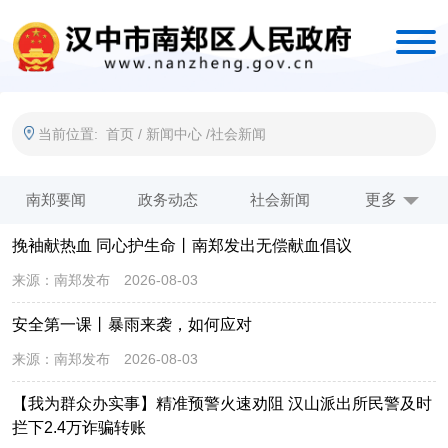
当前位置:
首页
/
新闻中心
/
社会新闻
南郑要闻
政务动态
社会新闻
公示公告
更多
挽袖献热血 同心护生命丨南郑发出无偿献血倡议
图片新闻
来源：
南郑发布
2026-08-03
安全第一课丨暴雨来袭，如何应对
来源：
南郑发布
2026-08-03
【我为群众办实事】精准预警火速劝阻 汉山派出所民警及时
拦下2.4万诈骗转账