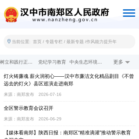
当前位置:
首页
/
专题专栏
/
最新专题
/
作风能力提升年
树立和践行正确政绩观
党纪学习教育
中央生态环境保护督察
更多
牢记嘱托 感恩奋进 扎实做好历史文化传承和生态保护
灯火铸廉魂 薪火润初心——汉中市廉洁文化精品剧目《不曾
一线工作日
创建全国文明城市
作风能力提升年
法治政府示范创建
远去的灯火》县区巡演走进南郑
五星创建 双强争优
省生态环境保护督察
奋进新征程 建功新时代
在习近平新时代中国特色社会主义思想指引下
来源：
南郑发布
2026-07-16
开展爱国卫生运动 共享健康美好生活
国务院 互联网+督查
优化营商环境
权责清单发布平台
全区警示教育会议召开
来源：
南郑发布
2026-06-29
乡村振兴
网站年度报表
【媒体看南郑】陕西日报：南郑区“精准滴灌”推动警示教育