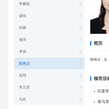
李鹏程
缪锐
孙建
饶庆
简历
李强
陈艳洁，女
陈艳洁
高翔
领导活
李元军
区委
马欢
索马