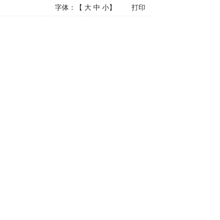
字体：【
大
中
小
】
打印