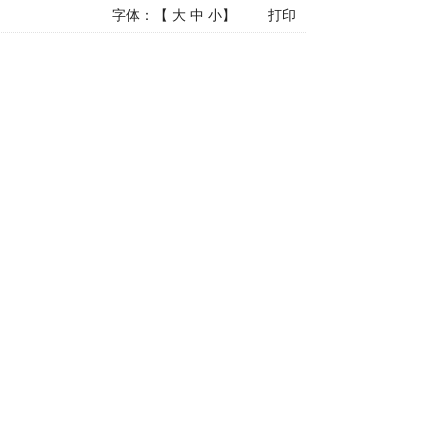
字体：【
大
中
小
】
打印