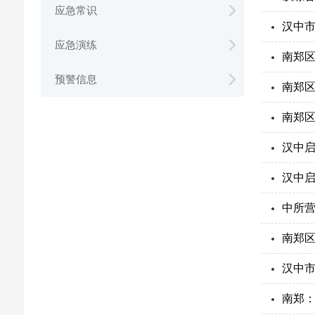
应急常识
汉中
应急演练
南郑
预警信息
南郑区
南郑
汉中
汉中
中所
南郑
汉中
南郑：