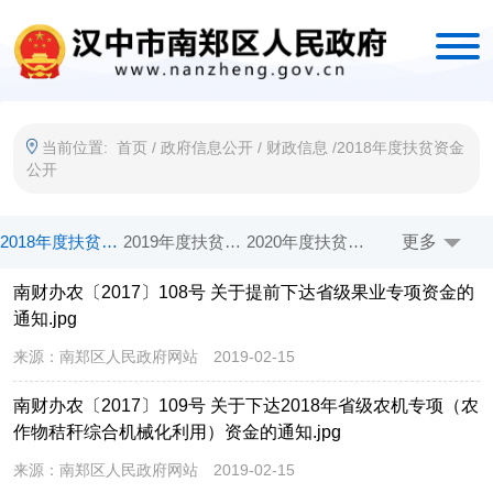
当前位置:
首页
/
政府信息公开
/
财政信息
/
2018年度扶贫资金
公开
2018年度扶贫资金公开
2019年度扶贫资金公开
2020年度扶贫资金公开
更多
2021年度涉农整合资金公开
南财办农〔2017〕108号 关于提前下达省级果业专项资金的
2022年度涉农整合资金公开
2023年度涉农整合资金公开
2024年度财政衔接资金公开
2025年度财政衔接资金公开
通知.jpg
2026年度财政常态化帮扶资金公开
涉农整合资金管理政策制度
政府预算公开
政府决算公开
来源：
南郑区人民政府网站
2019-02-15
部门预算公开
部门所属单位预算公开
部门决算公开
部门所属单位决算公开
南财办农〔2017〕109号 关于下达2018年省级农机专项（农
作物秸秆综合机械化利用）资金的通知.jpg
预算公开目录
决算公开目录
地方政府债务公开
2022年财政资金直达基层
来源：
南郑区人民政府网站
2019-02-15