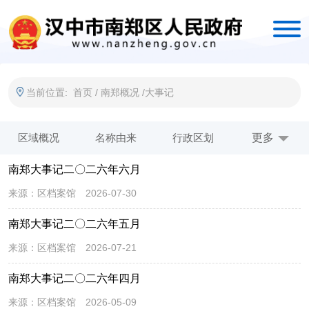
当前位置:
首页
/
南郑概况
/
大事记
区域概况
名称由来
行政区划
地理位置
更多
南郑大事记二〇二六年六月
政区沿革
人口民族
地形地貌
气候特征
来源：
区档案馆
2026-07-30
河流水文
生物资源
矿产资源
水资源
南郑大事记二〇二六年五月
乡镇概览
大事记
视频南郑
来源：
区档案馆
2026-07-21
南郑大事记二〇二六年四月
来源：
区档案馆
2026-05-09