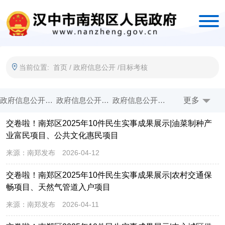
当前位置:
首页
/
政府信息公开
/
目标考核
政府信息公开指南
政府信息公开制度
政府信息公开年报
政府文件
更多
交卷啦！南郑区2025年10件民生实事成果展示|油菜制种产
政府工作报告
统计信息
目标考核
应急管理
业富民项目、公共文化惠民项目
工程招标
政府采购
机构职能
政务动态
来源：
南郑发布
2026-04-12
政策解读
土地住房
人事就业
高质量项目（扩大投资）
交卷啦！南郑区2025年10件民生实事成果展示|农村交通保
畅项目、天然气管道入户项目
规划计划
行政收费
财政信息
重点公开
来源：
南郑发布
2026-04-11
建议提案