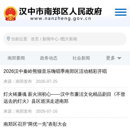
当前位置:
首页
/
新闻中心
/
图片新闻
南郑要闻
政务动态
社会新闻
公示公告
更多
2026汉中秦岭熊猫音乐嗨唱季南郑区活动精彩开唱
图片新闻
来源：
南郑发布
2026-07-25
灯火铸廉魂 薪火润初心——汉中市廉洁文化精品剧目《不曾
远去的灯火》县区巡演走进南郑
来源：
南郑发布
2026-07-16
南郑区召开“两优一先”表彰大会