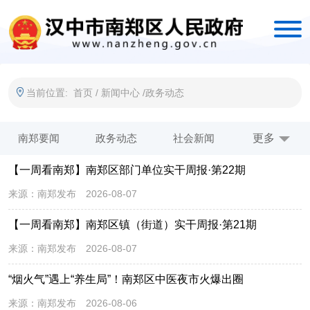
当前位置:
首页
/
新闻中心
/
政务动态
南郑要闻
政务动态
社会新闻
公示公告
更多
【一周看南郑】南郑区部门单位实干周报·第22期
图片新闻
来源：
南郑发布
2026-08-07
【一周看南郑】南郑区镇（街道）实干周报·第21期
来源：
南郑发布
2026-08-07
“烟火气”遇上“养生局”！南郑区中医夜市火爆出圈
来源：
南郑发布
2026-08-06