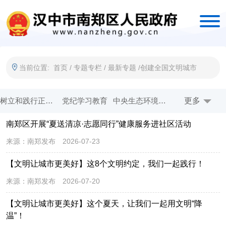
当前位置:
首页
/
专题专栏
/
最新专题
/
创建全国文明城市
树立和践行正确政绩观
党纪学习教育
中央生态环境保护督察
更多
牢记嘱托 感恩奋进 扎实做好历史文化传承和生态保护
南郑区开展“夏送清凉·志愿同行”健康服务进社区活动
一线工作日
创建全国文明城市
作风能力提升年
法治政府示范创建
来源：
南郑发布
2026-07-23
五星创建 双强争优
省生态环境保护督察
奋进新征程 建功新时代
在习近平新时代中国特色社会主义思想指引下
【文明让城市更美好】这8个文明约定，我们一起践行！
开展爱国卫生运动 共享健康美好生活
国务院 互联网+督查
优化营商环境
权责清单发布平台
来源：
南郑发布
2026-07-20
乡村振兴
网站年度报表
【文明让城市更美好】这个夏天，让我们一起用文明“降
温”！