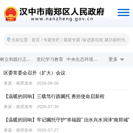
当前位置:
首页
/
专题专栏
/
最新专题
/
奋进新征程 建功新时代
树立和践行正确政绩观
党纪学习教育
中央生态环境保护督察
更多
牢记嘱托 感恩奋进 扎实做好历史文化传承和生态保护
区委常委会召开（扩大）会议
一线工作日
创建全国文明城市
作风能力提升年
法治政府示范创建
来源：
南郑发布
2026-08-06
五星创建 双强争优
省生态环境保护督察
奋进新征程 建功新时代
在习近平新时代中国特色社会主义思想指引下
【温暖的回响】三载笃行践嘱托 勇担使命启新程
开展爱国卫生运动 共享健康美好生活
国务院 互联网+督查
优化营商环境
权责清单发布平台
来源：
南郑发布
2026-07-30
乡村振兴
网站年度报表
【温暖的回响】牢记嘱托守护“幸福园” 治水兴水润泽“南郑城”
来源：
南郑发布
2026-07-27