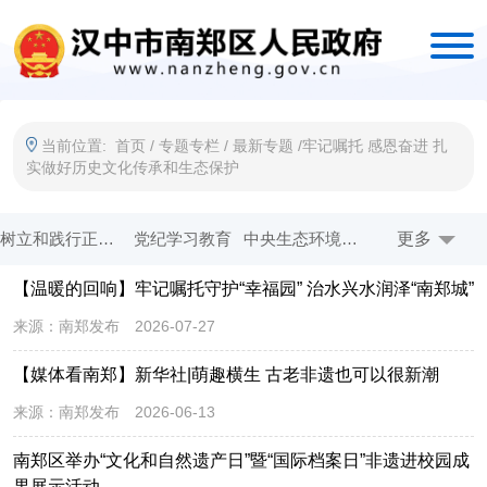
当前位置:
首页
/
专题专栏
/
最新专题
/
牢记嘱托 感恩奋进 扎
实做好历史文化传承和生态保护
树立和践行正确政绩观
党纪学习教育
中央生态环境保护督察
更多
牢记嘱托 感恩奋进 扎实做好历史文化传承和生态保护
【温暖的回响】牢记嘱托守护“幸福园” 治水兴水润泽“南郑城”
一线工作日
创建全国文明城市
作风能力提升年
法治政府示范创建
来源：
南郑发布
2026-07-27
五星创建 双强争优
省生态环境保护督察
奋进新征程 建功新时代
在习近平新时代中国特色社会主义思想指引下
【媒体看南郑】新华社|萌趣横生 古老非遗也可以很新潮
开展爱国卫生运动 共享健康美好生活
国务院 互联网+督查
优化营商环境
权责清单发布平台
来源：
南郑发布
2026-06-13
乡村振兴
网站年度报表
南郑区举办“文化和自然遗产日”暨“国际档案日”非遗进校园成
果展示活动